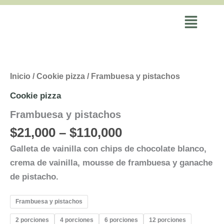
Ir
al
contenido
Price
Frambuesa
y
range:
pistachos
$21,000
cantidad
Inicio
/
Cookie pizza
/ Frambuesa y pistachos
through
Cookie pizza
$110,000
Frambuesa y pistachos
$
21,000
–
$
110,000
Galleta de vainilla con chips de chocolate blanco,
crema de vainilla, mousse de frambuesa y ganache
de pistacho.
Frambuesa y pistachos
2 porciones
4 porciones
6 porciones
12 porciones