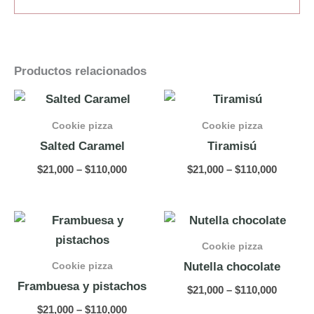
Productos relacionados
Price
Price
range:
range:
$21,000
$21,000
Cookie pizza
Cookie pizza
through
throug
Salted Caramel
Tiramisú
$110,000
$110,00
$
21,000
–
$
110,000
$
21,000
–
$
110,000
Price
Price
range:
range:
$21,000
$21,000
Cookie pizza
through
throug
Cookie pizza
Nutella chocolate
$110,000
$110,00
Frambuesa y pistachos
$
21,000
–
$
110,000
$
21,000
–
$
110,000