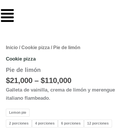
Ir
al
contenido
Price
Pie
de
range:
limón
$21,000
cantidad
Inicio
/
Cookie pizza
/ Pie de limón
through
Cookie pizza
$110,000
Pie de limón
$
21,000
–
$
110,000
Galleta de vainilla, crema de limón y merengue
italiano flambeado.
Lemon pie
2 porciones
4 porciones
6 porciones
12 porciones