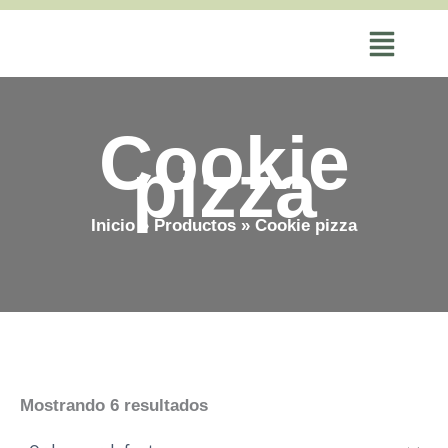
Ir
al
contenido
Cookie
pizza
Inicio
Productos
Cookie pizza
Mostrando 6 resultados